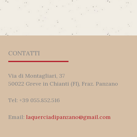
CONTATTI
Via di Montagliari, 37
50022 Greve in Chianti (FI), Fraz. Panzano
Tel: +39 055.852.516
Email:
laquerciadipanzano@gmail.com