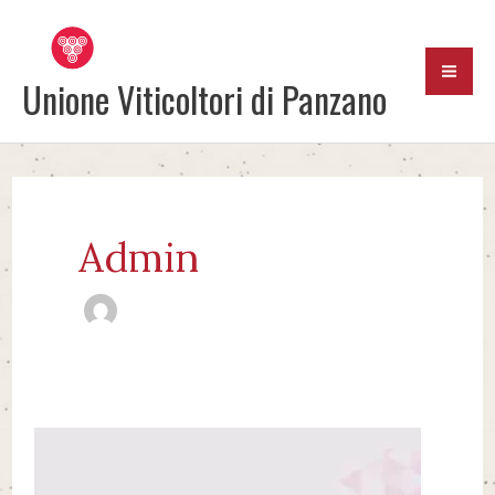
Vai
al
contenuto
Unione Viticoltori di Panzano
Admin
VINITALY
–